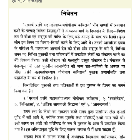
एवं ५. आनन्दवार्ता