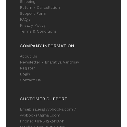
Shipping
Return / Cancellation
Support Form
FAQ's
Privacy Policy
Terms & Conditions
COMPANY INFORMATION
About Us
Newsletter - Bharatiya Vangmay
Register
Login
Contact Us
CUSTOMER SUPPORT
Email: sales@vvpbooks.com /
vvpbooks@gmail.com
Phone: +91-542-2413741
Mobile : +91-91987-01115