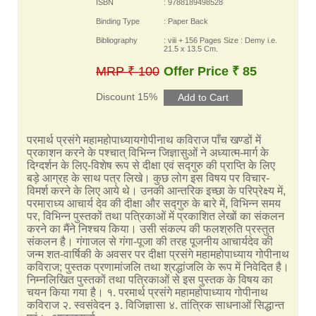
ISBN
: 9788189498528
Binding Type
: Paper Back
Bibliography
: viii + 156 Pages Size : Demy i.e.
21.5 x 13.5 Cm.
MRP ₹ 100
Offer Price ₹ 85
Discount 15%
परमार्थ प्रसंगे महामहोपाध्यायगोपीनाथ कविराज पाँच खण्डों में
प्रकाशन करने के पश्चात् विभिन्न जिज्ञासुओं ने अध्यात्म-मार्ग के
दिग्दर्शन के लिए-विशेष रूप से दीक्षा एवं सद्गुरु की प्राप्ति के लिए
बड़े आग्रह के साथ पत्र लिखे। कुछ लोग इस विषय पर विचार-
विमर्श करने के लिए आये थे। उनकी आन्तरिक इच्छा के परिप्रेक्ष्य में,
परमाराध्य आचार्य देव की दीक्षा और सद्गुरु के बारे में, विभिन्न समय
पर, विभिन्न पुस्तकों तथा पत्रिकाओं में प्रकाशित लेखों का संकलन
करने का मैंने निश्चय किया। उसी संकल्प की फलश्रुति प्रस्तुत
संकलन है। गंगाजल से गंगा-पूजा की तरह पूजनीय आचार्यदेव की
जन्म शत-वार्षिकी के अवसर पर दीक्षा प्रसंगे महामहोपाध्याय गोपीनाथ
कविराज; पुस्तक प्रणामांजलि तथा श्रद्धांजलि के रूप में निवेदित है।
निम्नलिखित पुस्तकों तथा पत्रिकाओं से इस पुस्तक के विषय का
चयन किया गया है। १. परमार्थ प्रसंगे महामहोपाध्याय गोपीनाथ
कविराज २. स्वसंवेदन ३. विजिज्ञासा ४. तांत्रिक साधनाओं सिद्धान्त