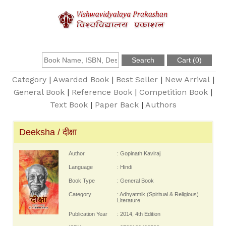
About Us
Founder
Category
|
Awarded Book
|
Best Seller
|
New Arrival
|
General Book
|
Reference Book
|
Competition Book
|
Text Book
|
Paper Back
|
Authors
Catalogue
Deeksha / दीक्षा
Query
Author
: Gopinath Kaviraj
Contact Us
Language
: Hindi
Book Type
: General Book
Register
Category
: Adhyatmik (Spiritual & Religious)
Literature
Publication Year
: 2014, 4th Edition
Login