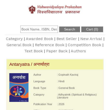
About Us
Founder
Category
|
Awarded Book
|
Best Seller
|
New Arrival
|
General Book
|
Reference Book
|
Competition Book
|
Text Book
|
Paper Back
|
Authors
Catalogue
Antaryatra / अन्तर्यात्रा
Query
Author
: Gopinath Kaviraj
Contact Us
Language
: Hindi
Book Type
: General Book
Register
Category
: Adhyatmik (Spiritual & Religious)
Literature
Publication Year
: 2026
Login