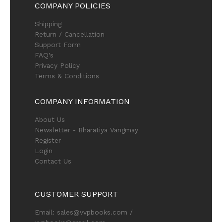
COMPANY POLICIES
Shipping
Return / Cancellation
Support Form
FAQ's
Privacy Policy
Terms & Conditions
COMPANY INFORMATION
About Us
Newsletter - Bharatiya Vangmay
Register
Login
Contact Us
CUSTOMER SUPPORT
Email: sales@vvpbooks.com /