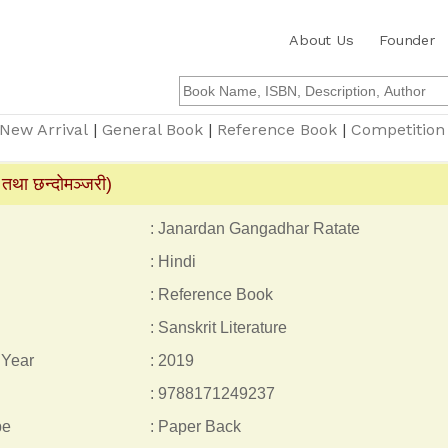
About Us
Founder
New Arrival
|
General Book
|
Reference Book
|
Competition
 तथा छन्दोमञ्जरी)
: Janardan Gangadhar Ratate
: Hindi
: Reference Book
: Sanskrit Literature
 Year
: 2019
: 9788171249237
pe
: Paper Back