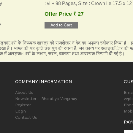
y
: vi + 98 Pages, Size : Crown i.e.17.5 x 1
Offer Price ₹ 27
%
अलङ्कïारों के निरूपक शास्त्र को राजशेखर ने वेद का अङ्कï स्वीकार किया है। 
खा है। भामह की यह कृति उस युग की रचना है, जब काव्य पर अलङ्कïार की महत्त
तक में अलङ्कïारों के लक्षण, सरल, व्याख्या तथा आवश्यक टिप्पणी दी गई है।
COMPANY INFORMATION
CU
About Us
Emai
Newsletter - Bharatiya Vangmay
vvp
Register
Phon
Login
Mobi
Contact Us
PAY