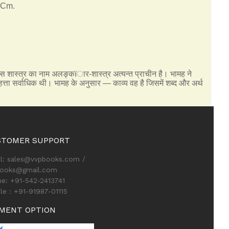
2 Cm.
इस शास्त्र का नाम अलङ्कïार-शास्त्र अत्यन्त प्राचीन है। भामह ने
ा सर्वाधिक थी। भामह के अनुसार — काव्य वह है जिसमें शब्द और अर्थ
STOMER SUPPORT
l: sales@vvpbooks.com /
books@gmail.com
e: +91-542-2413741
le : +91-91987-01115
MENT OPTION