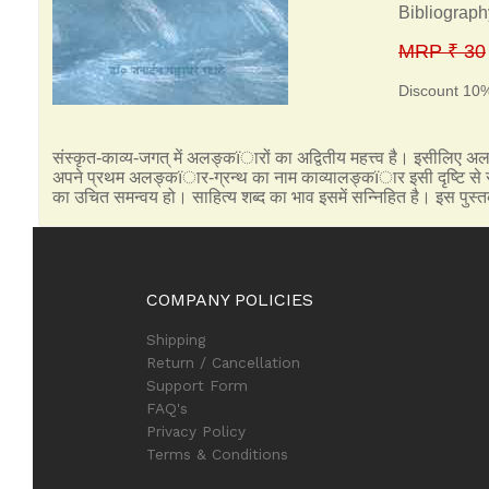
Bibliograph
MRP ₹ 30
Discount 10
संस्कृत-काव्य-जगत् में अलङ्कïारों का अद्वितीय महत्त्व है। इसीलिए 
अपने प्रथम अलङ्कïार-ग्रन्थ का नाम काव्यालङ्कïार इसी दृष्टि से र
का उचित समन्वय हो। साहित्य शब्द का भाव इसमें सन्निहित है। इस पुस्
COMPANY POLICIES
Shipping
Return / Cancellation
Support Form
FAQ's
Privacy Policy
Terms & Conditions