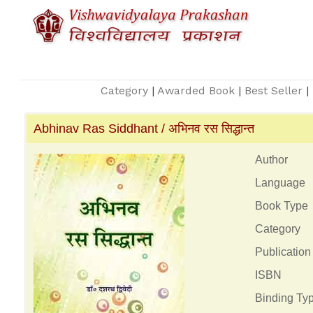
Category
|
Awarded Book
|
Best Seller
|
Abhinav Ras Siddhant / अभिनव रस सिद्धान्त
Author
Language
Book Type
Category
Publication
ISBN
Binding Ty