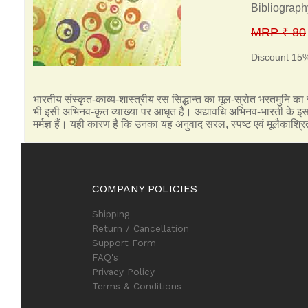
Bibliograph
MRP ₹ 80
Discount 15
भारतीय संस्कृत-काव्य-शास्त्रीय रस सिद्धान्त का मूल-स्रोत भरतमुनि क
भी इसी अभिनव-कृत व्याख्या पर आधृत है। अद्यावधि अभिनव-भारती के इस अं
मर्मज्ञ हैं। यही कारण है कि उनका यह अनुवाद सरल, स्पष्ट एवं मूलैकाश्रि
COMPANY POLICIES
Shipping
Return / Cancellation
Support Form
FAQ's
Privacy Policy
Terms & Conditions