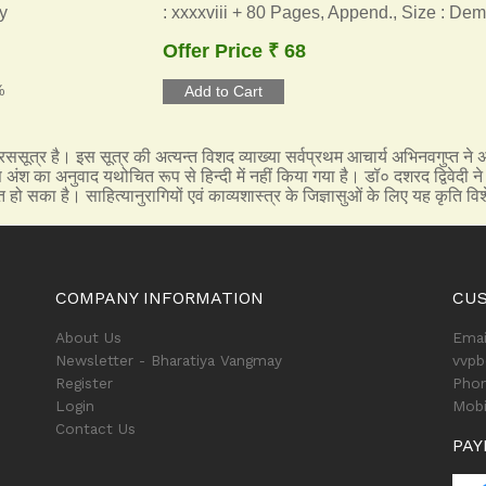
y
: xxxxviii + 80 Pages, Append., Size : Dem
Offer Price ₹ 68
%
ा रससूत्र है। इस सूत्र की अत्यन्त विशद व्याख्या सर्वप्रथम आचार्य अभिनवगुप्
श का अनुवाद यथोचित रूप से हिन्दी में नहीं किया गया है। डॉ० दशरद द्विवेदी ने 
त हो सका है। साहित्यानुरागियों एवं काव्यशास्त्र के जिज्ञासुओं के लिए यह कृति व
COMPANY INFORMATION
CU
About Us
Emai
Newsletter - Bharatiya Vangmay
vvp
Register
Phon
Login
Mobi
Contact Us
PAY