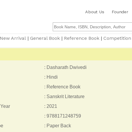
About Us
Founder
New Arrival
|
General Book
|
Reference Book
|
Competition
: Dasharath Dwivedi
: Hindi
: Reference Book
: Sanskrit Literature
 Year
: 2021
: 9788171248759
pe
: Paper Back