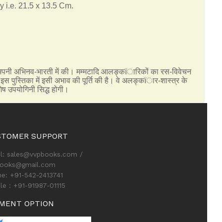
y i.e. 21.5 x 13.5 Cm.
त ने अपनी अभिनव-भारती में की। मम्मटादि आलङ्कïारिकों का रस-विवेचन
इस पुस्तिका में इसी अभाव की पूर्ति की है। वे अलङ्कïार-शास्त्र के
िशेष उपयोगिनी सिद्ध होगी।
STOMER SUPPORT
l: sales@vvpbooks.com /
books@gmail.com
e: +91-542-2413741
le : +91-91987-01115
MENT OPTION