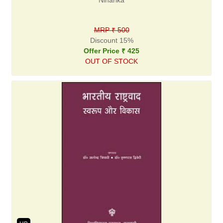
Niharika
MRP ₹ 500
Discount 15%
Offer Price ₹ 425
OUT OF STOCK