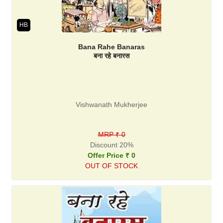
HB
Bana Rahe Banaras
बना रहे बनारस
Vishwanath Mukherjee
MRP ₹ 0
Discount 20%
Offer Price ₹ 0
OUT OF STOCK