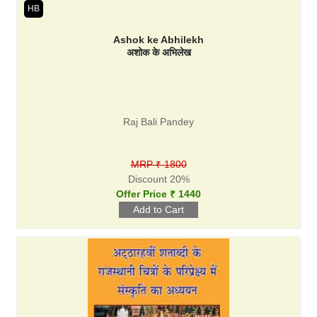
HB
Ashok ke Abhilekh
अशोक के अभिलेख
Raj Bali Pandey
MRP ₹ 1800
Discount 20%
Offer Price ₹ 1440