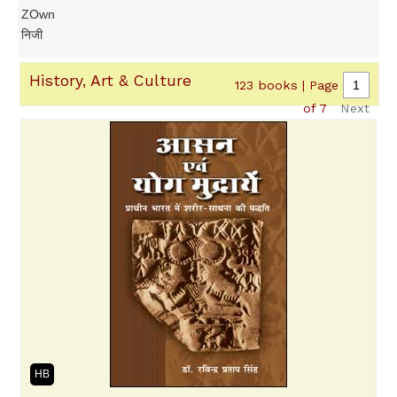
ZOwn
निजी
History, Art & Culture
123 books | Page
of 7
Next
HB