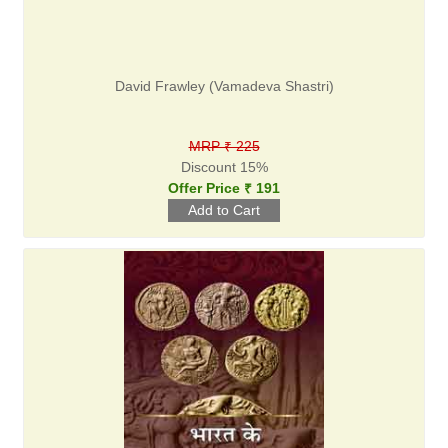
David Frawley (Vamadeva Shastri)
MRP ₹ 225
Discount 15%
Offer Price ₹ 191