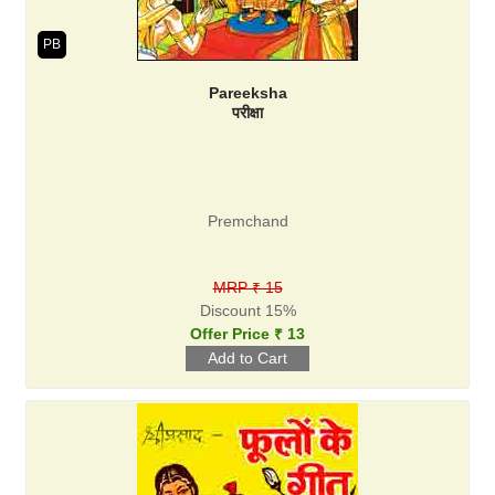
PB
Pareeksha
परीक्षा
Premchand
MRP ₹ 15
Discount 15%
Offer Price ₹ 13