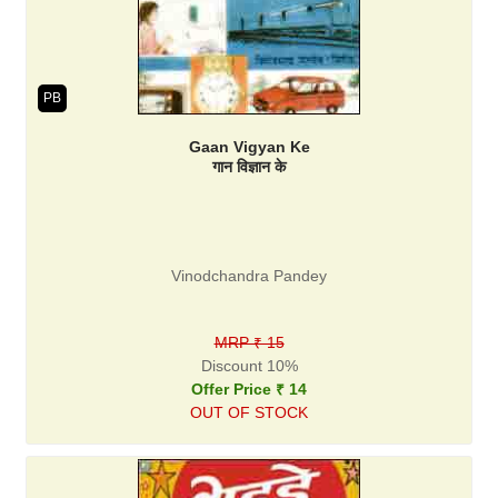
PB
Gaan Vigyan Ke
गान विज्ञान के
Vinodchandra Pandey
MRP ₹ 15
Discount 10%
Offer Price ₹ 14
OUT OF STOCK