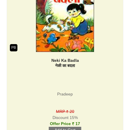
PB
Neki Ka Badla
नेकी का बदला
Pradeep
MRP ₹ 20
Discount 15%
Offer Price ₹ 17