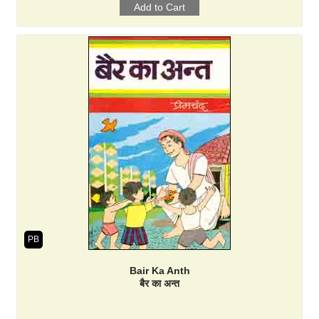
PB
Bair Ka Anth
बैर का अन्त