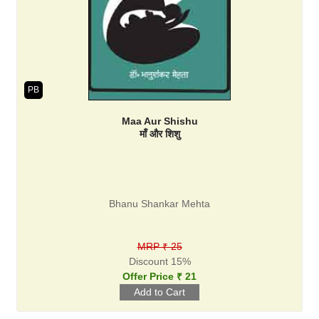
PB
Maa Aur Shishu
माँ और शिशु
Bhanu Shankar Mehta
MRP ₹ 25
Discount 15%
Offer Price ₹ 21