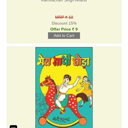
Ramvachan Singh Anand
MRP ₹ 10
Discount 15%
Offer Price ₹ 9