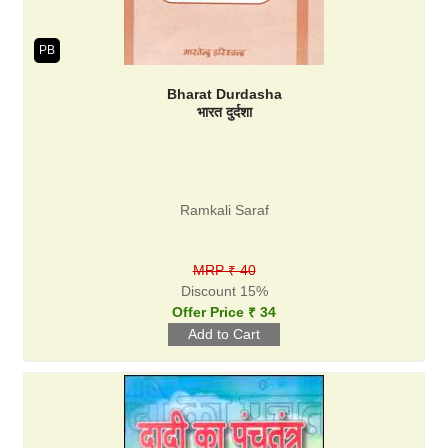
PB
Bharat Durdasha
भारत दुर्दशा
Ramkali Saraf
MRP ₹ 40
Discount 15%
Offer Price ₹ 34