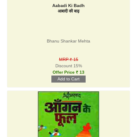
Aabadi Ki Badh
आबादी की बाढ़
Bhanu Shankar Mehta
MRP ₹ 15
Discount 15%
Offer Price ₹ 13