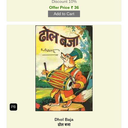
Discount 10%
Offer Price ₹ 36
PB
Dhol Baja
ढोल बजा