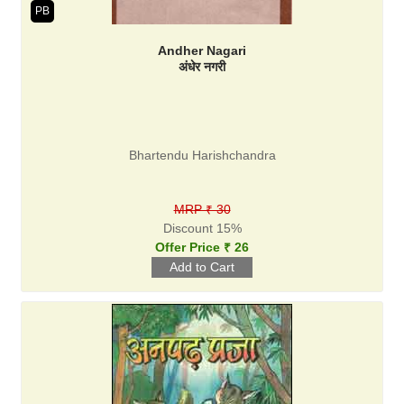
PB
Andher Nagari
अंधेर नगरी
Bhartendu Harishchandra
MRP ₹ 30
Discount 15%
Offer Price ₹ 26