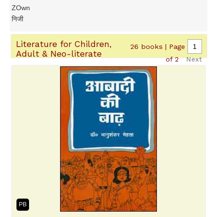
ZOwn
निजी
Literature for Children,
26 books | Page
Adult & Neo-literate
of 2
Next
PB