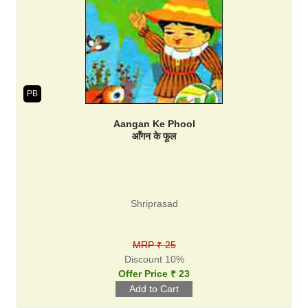
PB
Aangan Ke Phool
आँगन के फूल
Shriprasad
MRP ₹ 25
Discount 10%
Offer Price ₹ 23