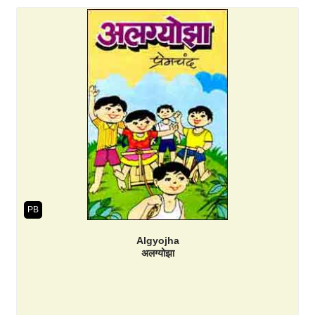
PB
Algyojha
अलग्योझा