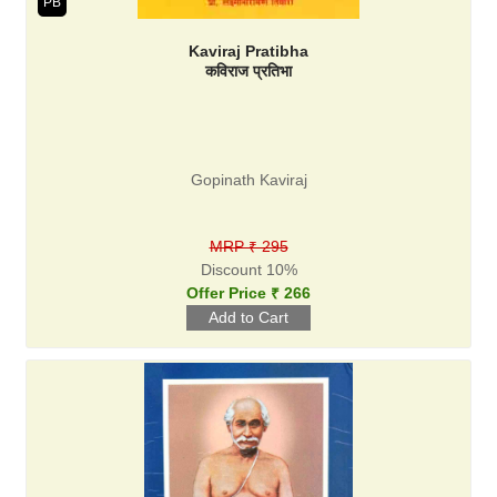
PB
Kaviraj Pratibha
कविराज प्रतिभा
Gopinath Kaviraj
MRP ₹ 295
Discount 10%
Offer Price ₹ 266