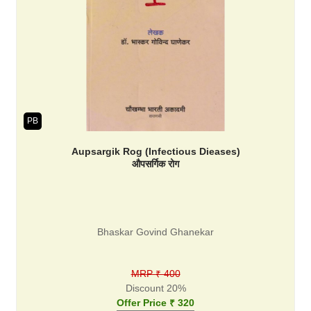
PB
Aupsargik Rog (Infectious Dieases)
औपसर्गिक रोग
Bhaskar Govind Ghanekar
MRP ₹ 400
Discount 20%
Offer Price ₹ 320