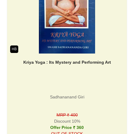
HB
Kriya Yoga : Its Mystery and Performing Art
Sadhananand Giri
MRP ₹ 400
Discount 10%
Offer Price ₹ 360
OUT OF STOCK