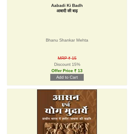
Aabadi Ki Badh
आबादी की बाढ़
Bhanu Shankar Mehta
MRP ₹ 15
Discount 15%
Offer Price ₹ 13