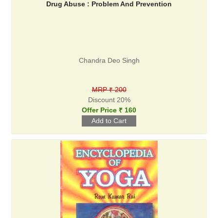
Drug Abuse : Problem And Prevention
Chandra Deo Singh
MRP ₹ 200
Discount 20%
Offer Price ₹ 160