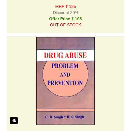
MRP ₹ 135
Discount 20%
Offer Price ₹ 108
OUT OF STOCK
HB