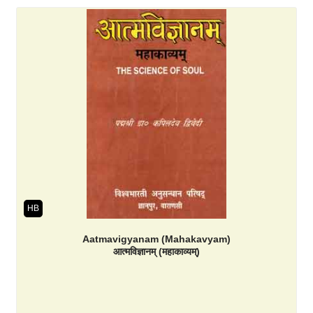
HB
Aatmavigyanam (Mahakavyam)
आत्मविज्ञानम् (महाकाव्यम्)